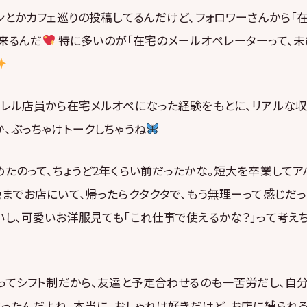
ンとかカフェ巡りの投稿してるんだけど、フォロワーさんから「
く来るんだ
特に多いのが「在宅のメールオペレーターって、
パレル店員から在宅メルオペになった経験をもとに、リアルな収
、ぶっちゃけトークしちゃうね
たのって、ちょうど2年くらい前だったかな。短大を卒業して
までお店にいて、帰ったらクタクタで、もう無理ーって感じだ
いし、可愛いお洋服見ても「これ仕事で使えるかな？」って考え
員ってシフト制だから、友達と予定合わせるのも一苦労だし、自
ったんだよね、本当に。おしゃれは好きだけど、お店に縛られる