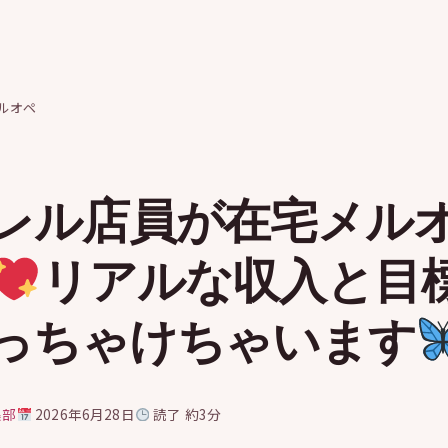
ルオペ
レル店員が在宅メル
リアルな収入と目
っちゃけちゃいます
集部
2026年6月28日
読了 約3分