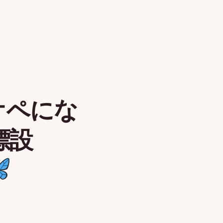
オペにな
標設