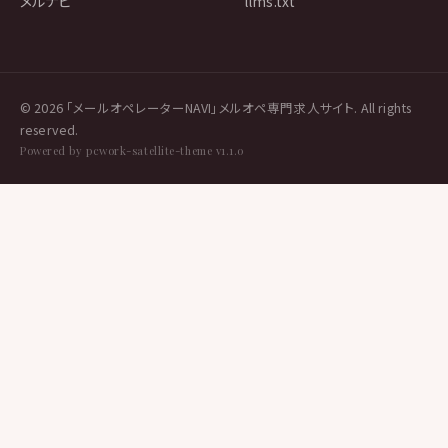
メルナビ
llms.txt
© 2026 「メールオペレーターNAVI」メルオペ専門求人サイト. All rights
reserved.
Powered by pcwork-satellite-theme v1.1.0