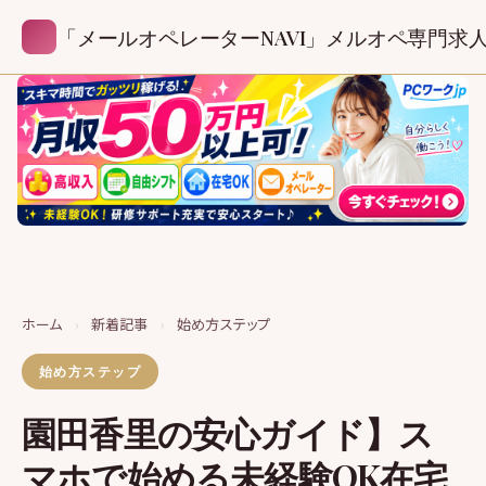
「メールオペレーターNAVI」メルオペ専門求
ホーム
›
新着記事
›
始め方ステップ
始め方ステップ
園田香里の安心ガイド】ス
マホで始める未経験OK在宅