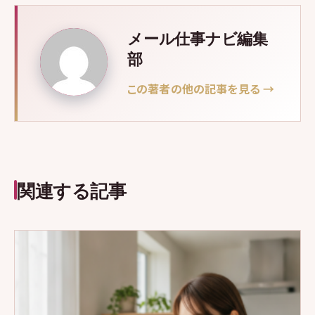
メール仕事ナビ編集
部
この著者の他の記事を見る →
関連する記事