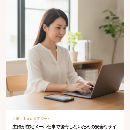
主婦・主夫の在宅ワーク
主婦が在宅メール仕事で後悔しないための安全なサイ