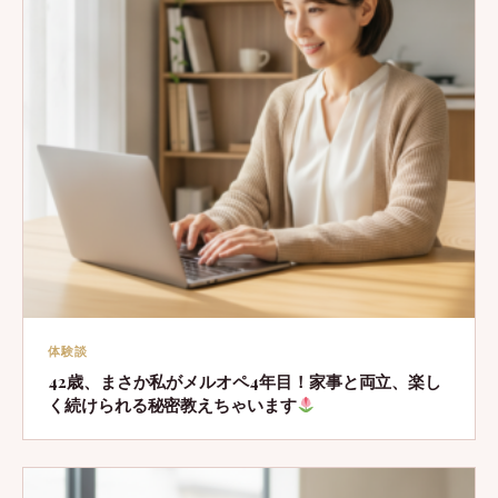
体験談
42歳、まさか私がメルオペ4年目！家事と両立、楽し
く続けられる秘密教えちゃいます