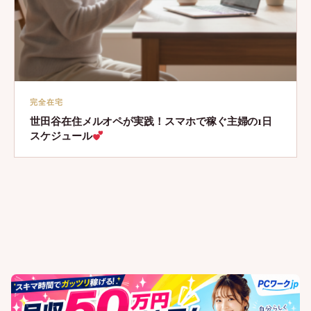
完全在宅
世田谷在住メルオペが実践！スマホで稼ぐ主婦の1日
スケジュール