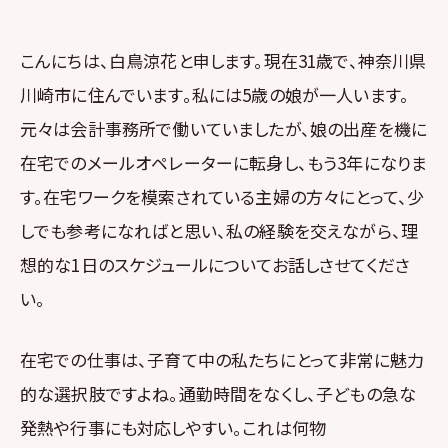
こんにちは、白鳥涼花と申します。現在31歳で、神奈川県
川崎市に住んでいます。私には5歳の娘が一人います。
元々は会計事務所で働いていましたが、娘の出産を機に
在宅でのメールオペレーターに転身し、もう3年になりま
す。在宅ワークを模索されている主婦の方々にとって、少
しでも参考になればと思い、私の経験を交えながら、理
想的な1日のスケジュールについてお話しさせてくださ
い。
在宅での仕事は、子育て中の私たちにとって非常に魅力
的な選択肢ですよね。通勤時間をなくし、子どもの急な
発熱や行事にも対応しやすい。これは何物