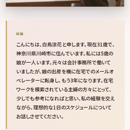
結論
こんにちは、白鳥涼花と申します。現在31歳で、
神奈川県川崎市に住んでいます。私には5歳の
娘が一人います。元々は会計事務所で働いて
いましたが、娘の出産を機に在宅でのメールオ
ペレーターに転身し、もう3年になります。在宅
ワークを模索されている主婦の方々にとって、
少しでも参考になればと思い、私の経験を交え
ながら、理想的な1日のスケジュールについて
お話しさせてください。