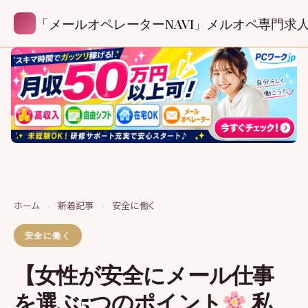
「メールオペレーターNAVI」メルオペ専門求
ホーム
›
新着記事
›
安全に働く
安全に働く
【女性が安全にメール仕事
を選ぶ5つのポイント
私