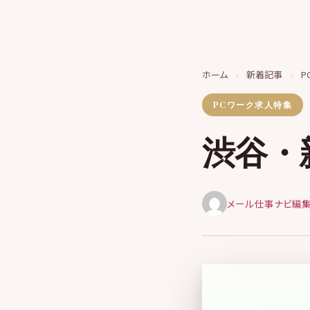
ホーム
›
新着記事
›
P
PCワーク求人特集
渋谷・
メール仕事ナビ編